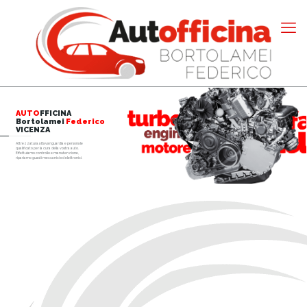
AUTO
FFICINA
Bortolamei
Federico
VICENZA
Attrezzatura all'avanguardia e personale
qualificato per la cura della vostra auto.
Effettuiamo controllo e manutenzione,
ripariamo guasti meccanici ed elettronici.