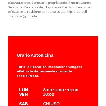
elettrauto, ecc...) presso la propria sede. Il nostro Centro
Servizi per l'automobile, dispone inoltre di un centro per
effettuare la revisione periodica su tutti i tipi di veicoli
inferiori ai 35 quintali.
Orario Autofficina
Tutte le riparazioni meccaniche vengono
effettuate da personale altamente
specializzato.
LUN -
8:00 12:00 • 14:00
VEN
18:00
SAB
CHIUSO