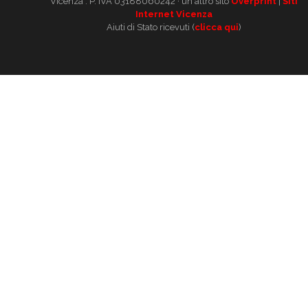
Vicenza . P. IVA 03188060242 · un altro sito
Overprint
|
Siti
Internet Vicenza
Aiuti di Stato ricevuti (
clicca qui
)