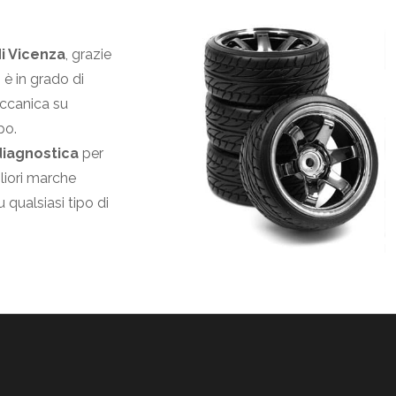
i Vicenza
, grazie
i è in grado di
eccanica su
po.
diagnostica
per
liori marche
 qualsiasi tipo di