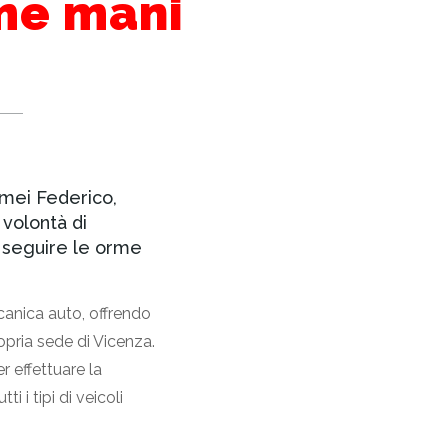
ime mani
amei Federico,
 volontà di
 seguire le orme
anica auto, offrendo
ropria sede di Vicenza.
r effettuare la
ti i tipi di veicoli