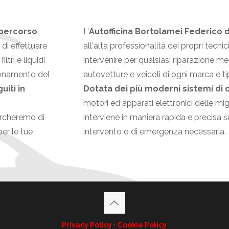
 percorso
L'
Autofficina Bortolamei Federico d
di effettuare
all'alta professionalità dei propri tecnic
ltri e liquidi
intervenire per qualsiasi riparazione m
ionamento del
autovetture e veicoli di ogni marca e ti
iti in
Dotata dei più moderni sistemi di 
motori ed apparati elettronici delle mig
cercheremo di
interviene in maniera rapida e precisa su
per le tue
intervento o di emergenza necessaria.
Privacy Policy
·
Cookie Policy