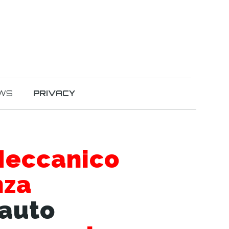
WS
PRIVACY
eccanico
nza
 auto