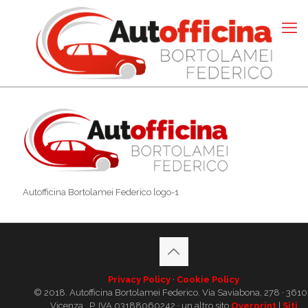
Autofficina Bortolamei Federico logo-1
Privacy Policy
·
Cookie Policy
© 2018. Autofficina Bortolamei Federico. Via Saviabona, 278 · 361
Vicenza . P. IVA 03188060242 · un altro sito
Overprint
|
Siti