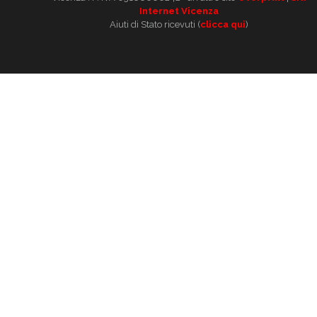
Internet Vicenza
Aiuti di Stato ricevuti (
clicca qui
)