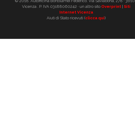
© 2018. Autofficina Bortolamei Federico. Via Saviabona, 278 · 361
Vicenza . P. IVA 03188060242 · un altro sito
Overprint
|
Siti
Internet Vicenza
Aiuti di Stato ricevuti (
clicca qui
)