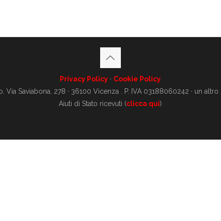
Privacy Policy
·
Cookie Policy
o. Via Saviabona, 278 · 36100 Vicenza . P. IVA 03188060242 · un altro
Aiuti di Stato ricevuti (
clicca qui
)