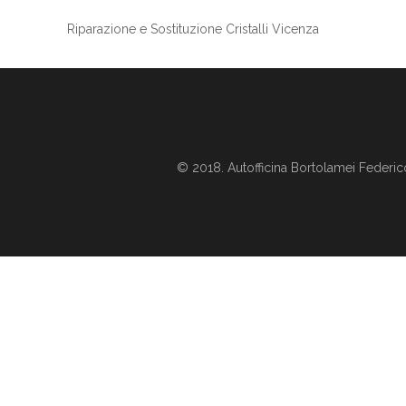
Riparazione e Sostituzione Cristalli Vicenza
© 2018. Autofficina Bortolamei Federic