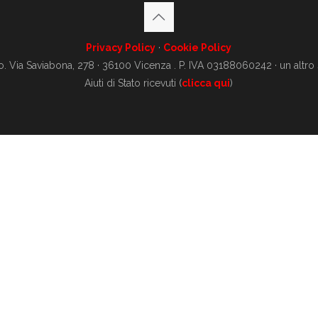
Privacy Policy
·
Cookie Policy
o. Via Saviabona, 278 · 36100 Vicenza . P. IVA 03188060242 · un altro
Aiuti di Stato ricevuti (
clicca qui
)