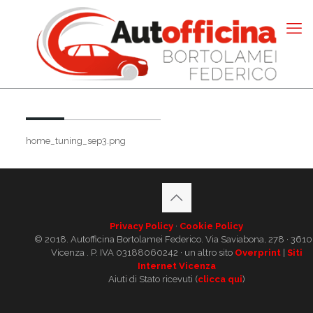
home_tuning_sep3.png
Privacy Policy
·
Cookie Policy
© 2018. Autofficina Bortolamei Federico. Via Saviabona, 278 · 361
Vicenza . P. IVA 03188060242 · un altro sito
Overprint
|
Siti
Internet Vicenza
Aiuti di Stato ricevuti (
clicca qui
)