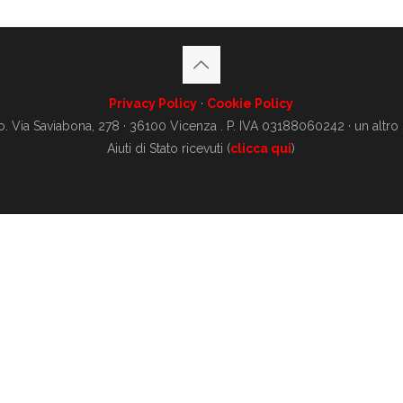
Privacy Policy
·
Cookie Policy
o. Via Saviabona, 278 · 36100 Vicenza . P. IVA 03188060242 · un altro
Aiuti di Stato ricevuti (
clicca qui
)