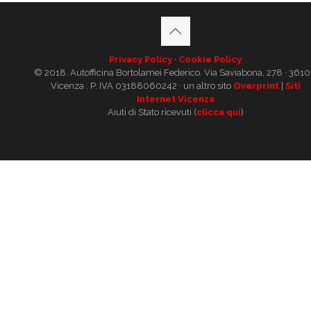
Privacy Policy
·
Cookie Policy
© 2018. Autofficina Bortolamei Federico. Via Saviabona, 278 · 361
Vicenza . P. IVA 03188060242 · un altro sito
Overprint
|
Siti
Internet Vicenza
Aiuti di Stato ricevuti (
clicca qui
)